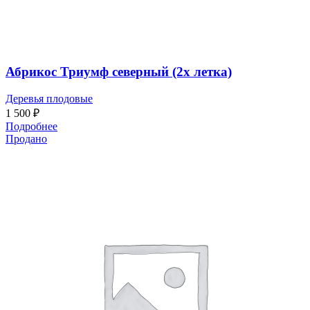
Абрикос Триумф северный (2х летка)
Деревья плодовые
1 500
₽
Подробнее
Продано