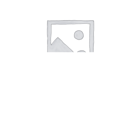
Дюк (черевишня) Чудо-вишня (2х летка)
Деревья плодовые
1 500
₽