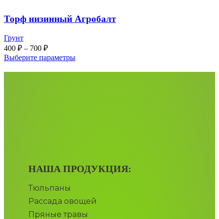
Торф низинный Агробалт
Грунт
400
₽
–
700
₽
Выберите параметры
НАША ПРОДУКЦИЯ:
Тюльпаны
Рассада овощей
Пряные травы