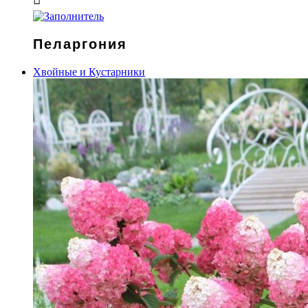
Пеларгония
Хвойные и Кустарники