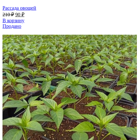
Рассада овощей
210
₽
90
₽
В корзину
Продано