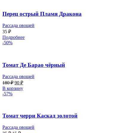
Перец острый Пламя Дракона
Рассада овощей
35
₽
Подробнее
-50%
Томат Де Барао чёрный
Рассада овощей
180
₽
90
₽
В корзину
-57%
Томат черри Каскад золотой
Рассада овощей