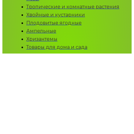
Тропические и комнатные растения
Хвойные и кустарники
Плодовитые ягодные
Ампельные
Хризантемы
Товары для дома и сада
ПОСЕТИТЕЛЮ:
Страница магазина
О комплексе
Доставка продукции
Контакты