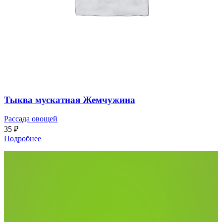
Тыква мускатная Жемчужина
Рассада овощей
35
₽
Подробнее