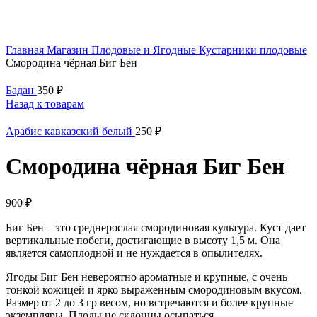
Главная
Магазин
Плодовые и Ягодные
Кустарники плодовые
Смородина чёрная Биг Бен
Бадан
350
₽
Назад к товарам
Арабис кавказский белый
250
₽
Смородина чёрная Биг Бен
900
₽
Биг Бен – это среднерослая смородиновая культура. Куст дает
вертикальные побеги, достигающие в высоту 1,5 м. Она
является самоплодной и не нуждается в опылителях.
Ягоды Биг Бен невероятно ароматные и крупные, с очень
тонкой кожицей и ярко выраженным смородиновым вкусом.
Размер от 2 до 3 гр весом, но встречаются и более крупные
экземпляры. Плоды не склонны осыпаться.