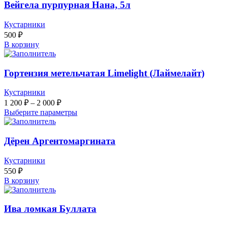
Вейгела пурпурная Нана, 5л
Кустарники
500
₽
В корзину
Гортензия метельчатая Limelight (Лаймелайт)
Кустарники
1 200
₽
–
2 000
₽
Выберите параметры
Дёрен Аргентомаргината
Кустарники
550
₽
В корзину
Ива ломкая Буллата