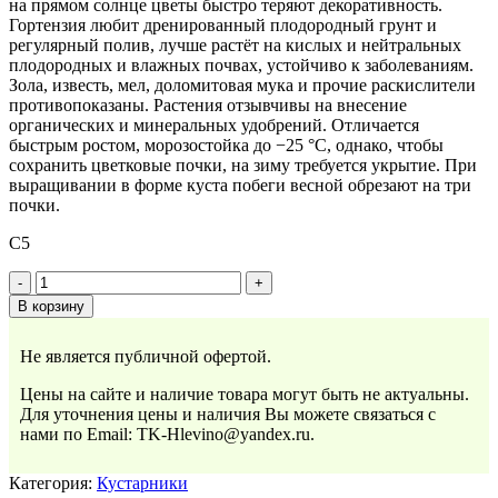
на прямом солнце цветы быстро теряют декоративность.
Гортензия любит дренированный плодородный грунт и
регулярный полив, лучше растёт на кислых и нейтральных
плодородных и влажных почвах, устойчиво к заболеваниям.
Зола, известь, мел, доломитовая мука и прочие раскислители
противопоказаны. Растения отзывчивы на внесение
органических и минеральных удобрений. Отличается
быстрым ростом, морозостойка до −25 °C, однако, чтобы
сохранить цветковые почки, на зиму требуется укрытие. При
выращивании в форме куста побеги весной обрезают на три
почки.
C5
Количество
товара
В корзину
Гортензия
метельчатая
Не является публичной офертой.
Strawberry
Blossom,
Цены на сайте и наличие товара могут быть не актуальны.
5л
Для уточнения цены и наличия Вы можете связаться с
нами по Email: TK-Hlevino@yandex.ru.
Категория:
Кустарники