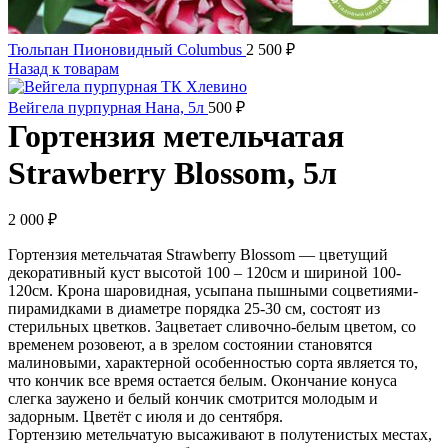
Тюльпан Пионовидный Columbus
2 500
₽
Назад к товарам
Вейгела пурпурная Нана, 5л
500
₽
Гортензия метельчатая
Strawberry Blossom, 5л
2 000
₽
Гортензия метельчатая Strawberry Blossom — цветущий
декоративный куст высотой 100 – 120см и шириной 100-
120см. Крона шаровидная, усыпана пышными соцветиями-
пирамидками в диаметре порядка 25-30 см, состоят из
стерильных цветков. Зацветает сливочно-белым цветом, со
временем розовеют, а в зрелом состоянии становятся
малиновыми, характерной особенностью сорта является то,
что кончик все время остается белым. Окончание конуса
слегка заужено и белый кончик смотрится молодым и
задорным. Цветёт с июля и до сентября.
Гортензию метельчатую высаживают в полутенистых местах,