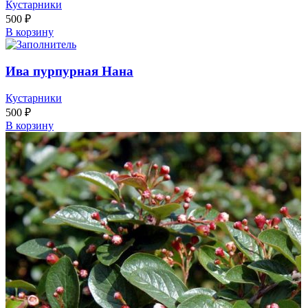
Кустарники
500
₽
В корзину
Ива пурпурная Нана
Кустарники
500
₽
В корзину