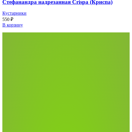
Стефанандра надрезанная Crispa (Криспа)
Кустарники
550
₽
В корзину