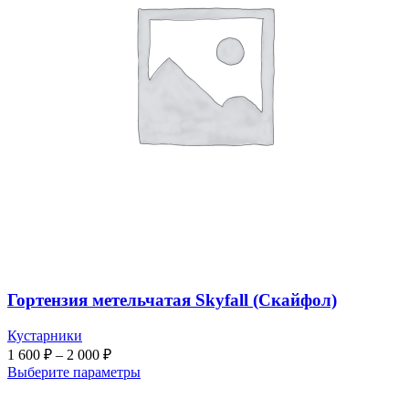
Гортензия метельчатая Skyfall (Скайфол)
Кустарники
1 600
₽
–
2 000
₽
Выберите параметры