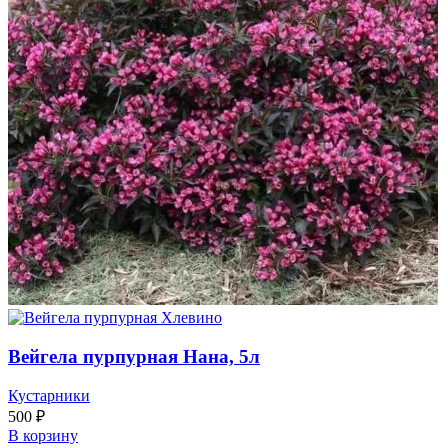
Вейгела пурпурная Нана, 5л
Кустарники
500
₽
В корзину