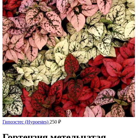
Гипоэстес (Hypoestes)
250
₽
Гортензия метельчатая