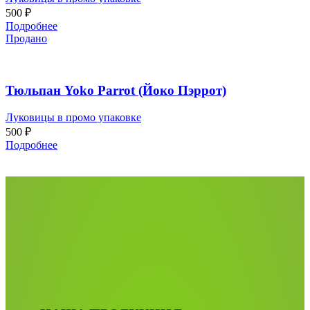
500
₽
Подробнее
Продано
Тюльпан Yoko Parrot (Йоко Пэррот)
Луковицы в промо упаковке
500
₽
Подробнее