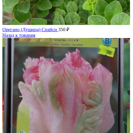
Орегано (Душица) Спайси
350
₽
Назад к товарам