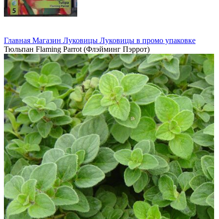
Главная
Магазин
Луковицы
Луковицы в промо упаковке
Тюльпан Flaming Parrot (Флэйминг Пэррот)