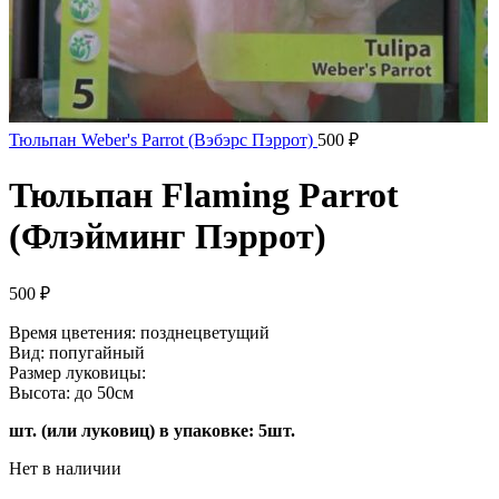
Тюльпан Weber's Parrot (Вэбэрс Пэррот)
500
₽
Тюльпан Flaming Parrot
(Флэйминг Пэррот)
500
₽
Время цветения: позднецветущий
Вид: попугайный
Размер луковицы:
Высота: до 50см
шт. (или луковиц) в упаковке: 5шт.
Нет в наличии