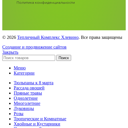
Политика конфиденциальности
© 2026
Тепличный Комплекс Хлевино
. Все права защищены
Создание и продвижение сайтов
Закрыть
Поиск
Меню
Категории
Тюльпаны к 8 марта
Рассада овощей
Пряные травы
Однолетние
Многолетние
Луковицы
Розы
Тропические и Комнатные
Хвойные и Кустарники