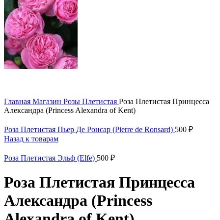
Главная
Магазин
Розы
Плетистая
Роза Плетистая Принцесса
Алeксандра (Princess Alexandra of Kent)
Роза Плетистая Пьер Де Ронсар (Pierre de Ronsard)
500
₽
Назад к товарам
Роза Плетистая Эльф (Elfe)
500
₽
Роза Плетистая Принцесса
Алeксандра (Princess
Alexandra of Kent)