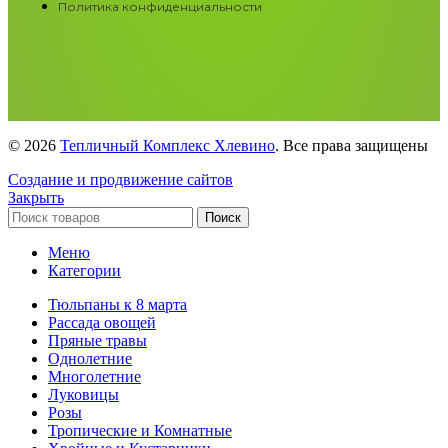
Политика конфиденциальности
© 2026
Тепличный Комплекс Хлевино
. Все права защищены
Создание и продвижение сайтов
Закрыть
Поиск
Меню
Категории
Тюльпаны к 8 марта
Рассада овощей
Пряные травы
Однолетние
Многолетние
Луковицы
Розы
Тропические и Комнатные