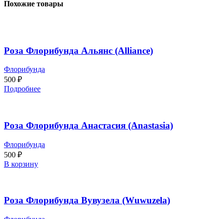
Похожие товары
Роза Флорибунда Альянс (Alliance)
Флорибунда
500
₽
Подробнее
Роза Флорибунда Анастасия (Anastasia)
Флорибунда
500
₽
В корзину
Роза Флорибунда Вувузела (Wuwuzela)