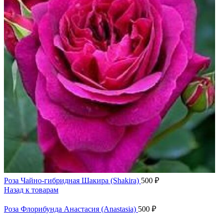
Роза Чайно-гибридная Шакира (Shakira)
500
₽
Назад к товарам
Роза Флорибунда Анастасия (Anastasia)
500
₽