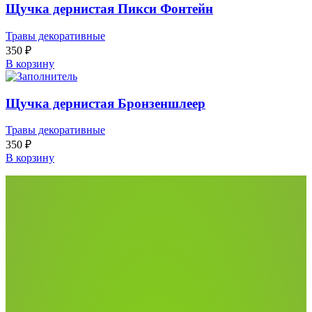
Щучка дернистая Пикси Фонтейн
Травы декоративные
350
₽
В корзину
Щучка дернистая Бронзеншлеер
Травы декоративные
350
₽
В корзину