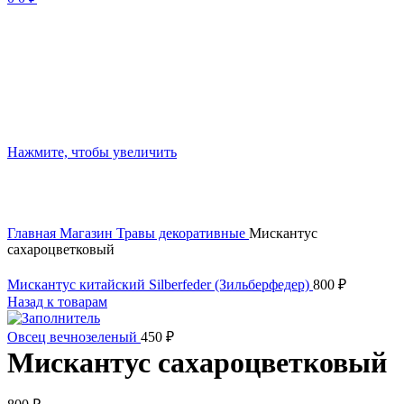
Нажмите, чтобы увеличить
Главная
Магазин
Травы декоративные
Мискантус
сахароцветковый
Мискантус китайский Silberfeder (Зильберфедер)
800
₽
Назад к товарам
Овсец вечнозеленый
450
₽
Мискантус сахароцветковый