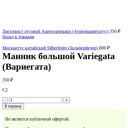
Лисохвост луговой Aureovariegatus (Ауреовариегатус)
350
₽
Назад к товарам
Мискантус китайский Silberfeder (Зильберфедер)
800
₽
Манник большой Variegata
(Вариегата)
350
₽
С2
Количество
товара
В корзину
Манник
большой
Не является публичной офертой.
Variegata
(Вариегата)