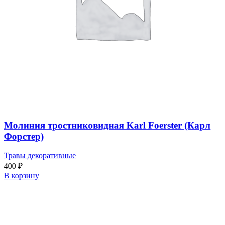
Молиния тростниковидная Karl Foerster (Карл
Форстер)
Травы декоративные
400
₽
В корзину